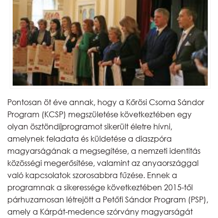
Pontosan öt éve annak, hogy a Kőrösi Csoma Sándor
Program (KCSP) megszületése következtében egy
olyan ösztöndíjprogramot sikerült életre hívni,
amelynek feladata és küldetése a diaszpóra
magyarságának a megsegítése, a nemzeti identitás
közösségi megerősítése, valamint az anyaországgal
való kapcsolatok szorosabbra fűzése. Ennek a
programnak a sikeressége következtében 2015-től
párhuzamosan létrejött a Petőfi Sándor Program (PSP),
amely a Kárpát-medence szórvány magyarságát