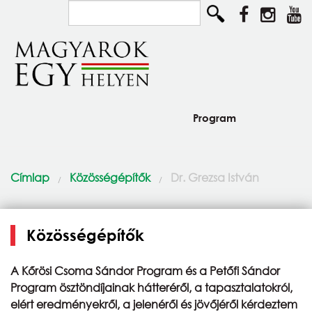
Ugrás a tartalomra
Keresés...
Program
Diaszpóra és Szórvány
Jelenlegi hely
Címlap
Közösségépítők
Dr. Grezsa István
Így élünk
Közösségépítők
Közösségépítők
Pályázat
A Kőrösi Csoma Sándor Program és a Petőfi Sándor
Csodaszarvas program
Program ösztöndíjainak hátteréről, a tapasztalatokról,
elért eredményekről, a jelenéről és jövőjéről kérdeztem