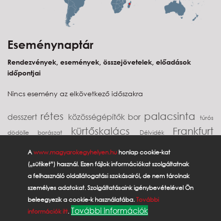
Eseménynaptár
Rendezvények, események, összejövetelek, előadások
időpontjai
Nincs esemény az elkövetkező időszakra
rétes
palacsinta
desszert
közösségépítők
bor
túrós
kürtőskalács
Frankfurt
dödölle
borászat
Délvidék
gulyás
Uruguay
Németország
diaszpóra
Burg-Kastl Alumni
A
www.magyarokegyhelyen.hu
honlap cookie-kat
Vukovári Magyarok
vállalkozó
Potápi Árpád János
brazil
(„sütiket”) használ. Ezen fájlok információkat szolgáltatnak
Egyesülete
vendégház
lángos
Klement Kornél
a felhasználó oldallátogatási szokásairól, de nem tárolnak
személyes adatokat. Szolgáltatásaink igénybevételével Ön
Erdély
BUOD
Erdély Püspöke
lecsó
interjú
recept
beleegyezik a cookie-k használatába.
További
erdélyi püspök
További információk
információk itt
.