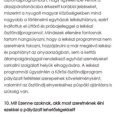
diaszpóratanácsba érkezett korábbi jelzéseket,
miszerint a nyugati magyar közösségekben mind
nagyobb a történelmi egyházak lelkészhiánya, ezért
indítottuk el úttörő és próbajelleggel a lelkészi
ösztöndíjprogramot. Mindezek ellenére fontosnak
tartom hangsúlyozni, hogy a lelkészi programmal nem
szeretnénk fokozni, hozzájárulni a már meglévő lelkész-
és paphiányt az anyaországban, sem a kettős
állampolgársággal rendelkező egyházi személyeket
sarkallni szolgálati helyük elhagyására. A lelkészi
programnál úgyszintén a Kőrösi ösztöndíjprogram
pályázati feltételei szerepelnek követelményként,
valamint az ösztöndíj elnyeréséhez püspöki ajánlásra is
szükség van.
10. Mit üzenne azoknak, akik most szeretnének élni
ezekkel a pályázati lehetőségekkel?