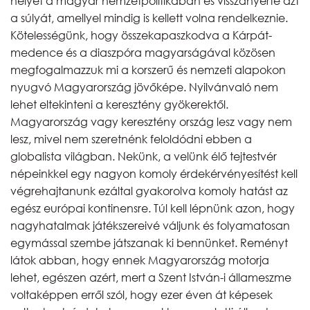
helyét a magyar nemzetpolitikában és visszanyerte azt
a súlyát, amellyel mindig is kellett volna rendelkeznie.
Kötelességünk, hogy összekapaszkodva a Kárpát-
medence és a diaszpóra magyarságával közösen
megfogalmazzuk mi a korszerű és nemzeti alapokon
nyugvó Magyarország jövőképe. Nyilvánvaló nem
lehet eltekinteni a keresztény gyökerektől.
Magyarország vagy keresztény ország lesz vagy nem
lesz, mivel nem szeretnénk feloldódni ebben a
globalista világban. Nekünk, a velünk élő tejtestvér
népeinkkel egy nagyon komoly érdekérvényesítést kell
végrehajtanunk ezáltal gyakorolva komoly hatást az
egész európai kontinensre. Túl kell lépnünk azon, hogy
nagyhatalmak játékszereivé váljunk és folyamatosan
egymással szembe játszanak ki bennünket. Reményt
látok abban, hogy ennek Magyarország motorja
lehet, egészen azért, mert a Szent István-i állameszme
voltaképpen erről szól, hogy ezer éven át képesek