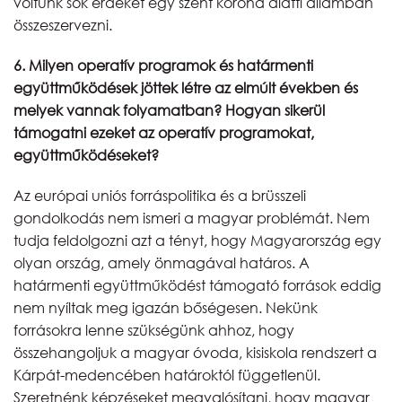
voltunk sok érdeket egy szent korona alatti államban
összeszervezni.
6. Milyen operatív programok és határmenti
együttműködések jöttek létre az elmúlt években és
melyek vannak folyamatban? Hogyan sikerül
támogatni ezeket az operatív programokat,
együttműködéseket?
Az európai uniós forráspolitika és a brüsszeli
gondolkodás nem ismeri a magyar problémát. Nem
tudja feldolgozni azt a tényt, hogy Magyarország egy
olyan ország, amely önmagával határos. A
határmenti együttműködést támogató források eddig
nem nyíltak meg igazán bőségesen. Nekünk
forrásokra lenne szükségünk ahhoz, hogy
összehangoljuk a magyar óvoda, kisiskola rendszert a
Kárpát-medencében határoktól függetlenül.
Szeretnénk képzéseket megvalósítani, hogy magyar