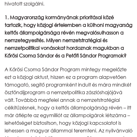
hivatott szolgálni.
1. Magyarország kormányának prioritásai közé
tartozik, hogy közjogi értelemben a külhoni magyarság
kettős állampolgársága révén megvalósulhasson a
nemzetegyesítés. Milyen nemzetstratégiai és
nemzetpolitikai vonásokat hordoznak magukban a
Kőrösi Csoma Sándor és a Petőfi Sándor Programok?
A Kőrösi Csoma Sándor Program mintegy megelőzte
ezt a közjogi aktust, hiszen ez a program alapvetően
támogató, segítő programként indult és mára mindkét
ösztöndíjprogram a nemzetpolitika zászlóshajójává
vált. Továbbá megfelel annak a nemzetstratégiai
célkitűzésnek, hogy a kettős állampolgárság révén – itt
már átlépte az egymilliót az állampolgárok létszáma –
lehetőséget biztosítson, hogy közjogi kapcsolatot is
lehessen a magyar állammal teremteni. Az nyilvánvaló