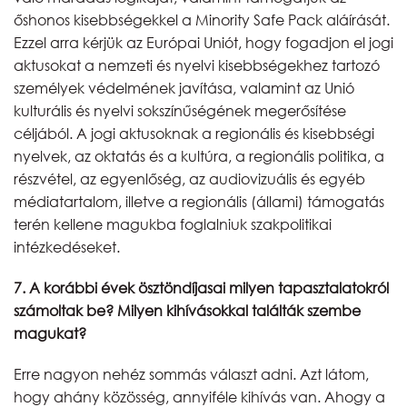
őshonos kisebbségekkel a Minority Safe Pack aláírását.
Ezzel arra kérjük az Európai Uniót, hogy fogadjon el jogi
aktusokat a nemzeti és nyelvi kisebbségekhez tartozó
személyek védelmének javítása, valamint az Unió
kulturális és nyelvi sokszínűségének megerősítése
céljából. A jogi aktusoknak a regionális és kisebbségi
nyelvek, az oktatás és a kultúra, a regionális politika, a
részvétel, az egyenlőség, az audiovizuális és egyéb
médiatartalom, illetve a regionális (állami) támogatás
terén kellene magukba foglalniuk szakpolitikai
intézkedéseket.
7. A korábbi évek ösztöndíjasai milyen tapasztalatokról
számoltak be? Milyen kihívásokkal találták szembe
magukat?
Erre nagyon nehéz sommás választ adni. Azt látom,
hogy ahány közösség, annyiféle kihívás van. Ahogy a