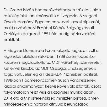
Dr. Grezsa István Hódmezővásárhelyen született, alap
és középfokú tanulmányait is ott végezte. A szegedi
Orvostudományi Egyetemen szerzett orvosi diplomát,
majd a vásárhelyi Erzsébet Kórház Belgyógyászati
Osztályán dolgozott, 1991 óta pedig háziorvosként
praktizál.
A Magyar Demokrata Fórum alapító tagja, ott volt a
legendás lakiteleki sátorban. 1988 őszén többekkel
közösen megalapította az MDF vásárhelyi szervezetét.
Két évvel később az MDF Országos Elnökségének is
tagja volt. Jelenleg a Fidesz-KDNP színeiben politizál.
1998-ban Hódmezővásárhely Susán városrészének
lakosai önkormányzati képviselővé választották, azóta
folyamatosan részt vesz a Közgyűlés munkájában.
2014 óta a Miniszterelnökség miniszteri biztosa, amely
minőségében a határon átnyúló beruházások