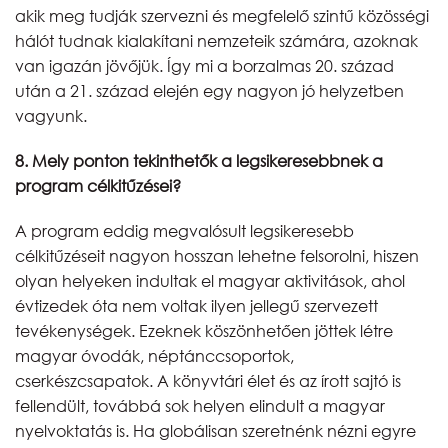
akik meg tudják szervezni és megfelelő szintű közösségi
hálót tudnak kialakítani nemzeteik számára, azoknak
van igazán jövőjük. Így mi a borzalmas 20. század
után a 21. század elején egy nagyon jó helyzetben
vagyunk.
8. Mely ponton tekinthetők a legsikeresebbnek a
program célkitűzései?
A program eddig megvalósult legsikeresebb
célkitűzéseit nagyon hosszan lehetne felsorolni, hiszen
olyan helyeken indultak el magyar aktivitások, ahol
évtizedek óta nem voltak ilyen jellegű szervezett
tevékenységek. Ezeknek köszönhetően jöttek létre
magyar óvodák, néptánccsoportok,
cserkészcsapatok. A könyvtári élet és az írott sajtó is
fellendült, továbbá sok helyen elindult a magyar
nyelvoktatás is. Ha globálisan szeretnénk nézni egyre