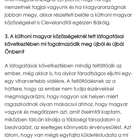
nemzetnek tagjai vagyunk és ha Magyarországnak
jobban megy, akkor részelteti belőle a külhoni magyar
közösségeket is Clevelandtől egészen Bákóig.
3. A külhoni magyar közösségeknél tett látogatásai
következtében mi fogalmazódik meg újból és újból
Önben?
A látogatások következtében mindig feltöltődik az
ember, még akkor is, ha olykor fáradtságos eljutni egy-
egy viharvertebb vidékre. A feltöltődésnek az a
háttere, hogy az ember nem tudja észérvekkel
megmagyarázni, hogy nagyon sok helyen miért
ragaszkodnak olyan makacsul ahhoz, hogy magyar
vagyok és megőrizzem azt, amit őseimtől kaptam,
miközben tálcán kínálja a többségi társadalom a
beolvadást, az esetleges könnyebb érvényesülést. Azt
látom, hogy van mégis egyfajta küldetéstudata a mi