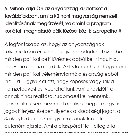
5. Miben látja Ön az anyaország küldetését a
továbbiakban, ami a külhoni magyarság nemzeti
identitásának megőrzését, valamint a program
korlátait meghaladó célkitűzései közt is szerepelhet?
A legfontosabb az, hogy az anyaországnak
folyamatosan erősödni és gyarapodni kell. Továbbá
minden politikai célkitűzésnek abból kell kiindulnia,
hogy mi a nemzeti érdek. Azt is látnunk kell, hogy nem
minden politikai véleményformáló és ország ebből
indul ki. Higgyük el azt, hogy képesek vagyunk a
nemzetegyesítést végrehajtani. Ami a revíziót illeti,
annak nincs realitása, tudomásul kell vennünk.
Ugyanakkor semmi sem akadályoz meg a magyar
jogok kiterjesztésében. Ilyenek a kisebbségi jogok, a
Székelyföldön élők magyarságának területi
autonómiája stb. Ami a diaszpórát illeti, elfoglalta