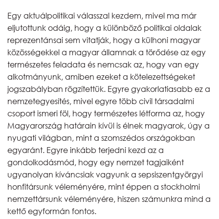
Egy aktuálpolitikai válasszal kezdem, mivel ma már
eljutottunk odáig, hogy a különböző politikai oldalak
reprezentánsai sem vitatják, hogy a külhoni magyar
közösségekkel a magyar államnak a törődése az egy
természetes feladata és nemcsak az, hogy van egy
alkotmányunk, amiben ezeket a kötelezettségeket
jogszabályban rögzítettük. Egyre gyakorlatiasabb ez a
nemzetegyesítés, mivel egyre több civil társadalmi
csoport ismeri föl, hogy természetes létforma az, hogy
Magyarország határain kívül is élnek magyarok, úgy a
nyugati világban, mint a szomszédos országokban
egyaránt. Egyre inkább terjedni kezd az a
gondolkodásmód, hogy egy nemzet tagjaiként
ugyanolyan kíváncsiak vagyunk a sepsiszentgyörgyi
honfitársunk véleményére, mint éppen a stockholmi
nemzettársunk véleményére, hiszen számunkra mind a
kettő egyformán fontos.