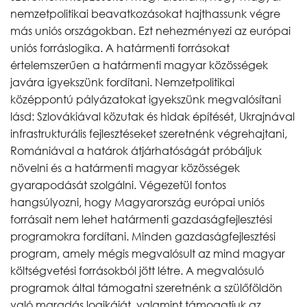
nemzetpolitikai beavatkozásokat hajthassunk végre
más uniós országokban. Ezt nehezményezi az európai
uniós forráslogika. A határmenti forrásokat
értelemszerűen a határmenti magyar közösségek
javára igyekszünk fordítani. Nemzetpolitikai
középpontú pályázatokat igyekszünk megvalósítani
lásd: Szlovákiával közutak és hidak építését, Ukrajnával
infrastrukturális fejlesztéseket szeretnénk végrehajtani,
Romániával a határok átjárhatóságát próbáljuk
növelni és a határmenti magyar közösségek
gyarapodását szolgálni. Végezetül fontos
hangsúlyozni, hogy Magyarország európai uniós
forrásait nem lehet határmenti gazdaságfejlesztési
programokra fordítani. Minden gazdaságfejlesztési
program, amely mégis megvalósult az mind magyar
költségvetési forrásokból jött létre. A megvalósuló
programok által támogatni szeretnénk a szülőföldön
való maradás logikáját, valamint támogatjuk az