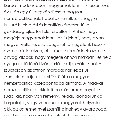
Kárpát-medencében magyarnak lenni. Ez lassan száz
év után egy új megközelítése a magyar
nemzetpolitikának. Ebből az következik, hogy a
kulturális, oktatási és identitás kérdésen túl a
gazdaságfejlesztés felé fordultunk. Ahhoz, hogy
megérje magyarnak lenni, azt is jelenti, hogy olyan
magyar vállalkozókat, cégeket támogatunk hosszú
évek óta intenzíven, ahol megteremtődnek azok az
anyagi alapok, hogy megérje otthon maradni, és ne a
nyugatra történő kivándorlást kelljen választani. A
szülőföldön az otthon maradásnak ez az új
szemléletmódja az, ami 2010 óta a magyar
nemzetpolitika középpontjába állítható. A magyar
nemzetpolitika e tekintetben elért eredményei azt
sugallják, hogy van remény. Például gondoljunk a
kárpátaljai, vagy venezuelai magyarok helyzetére,
akik biztos reménnyel számíthatnak egy gyarapodó,
erős Magyarországra. Ezt jelenti, hogy ha egy