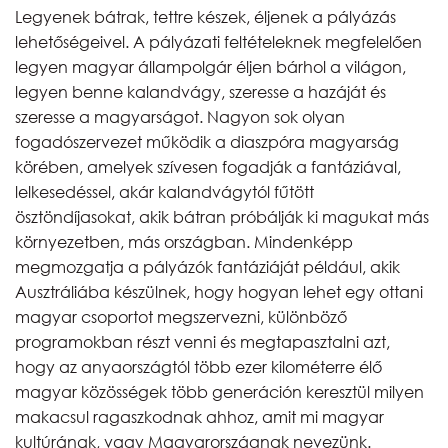
Legyenek bátrak, tettre készek, éljenek a pályázás
lehetőségeivel. A pályázati feltételeknek megfelelően
legyen magyar állampolgár éljen bárhol a világon,
legyen benne kalandvágy, szeresse a hazáját és
szeresse a magyarságot. Nagyon sok olyan
fogadószervezet működik a diaszpóra magyarság
körében, amelyek szívesen fogadják a fantáziával,
lelkesedéssel, akár kalandvágytól fűtött
ösztöndíjasokat, akik bátran próbálják ki magukat más
környezetben, más országban. Mindenképp
megmozgatja a pályázók fantáziáját például, akik
Ausztráliába készülnek, hogy hogyan lehet egy ottani
magyar csoportot megszervezni, különböző
programokban részt venni és megtapasztalni azt,
hogy az anyaországtól több ezer kilométerre élő
magyar közösségek több generáción keresztül milyen
makacsul ragaszkodnak ahhoz, amit mi magyar
kultúrának, vagy Magyarországnak nevezünk.