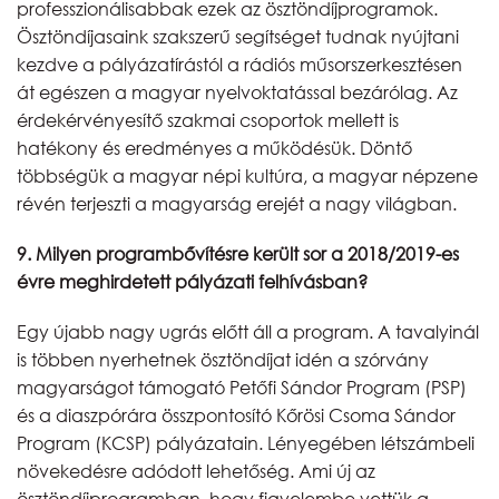
professzionálisabbak ezek az ösztöndíjprogramok.
Ösztöndíjasaink szakszerű segítséget tudnak nyújtani
kezdve a pályázatírástól a rádiós műsorszerkesztésen
át egészen a magyar nyelvoktatással bezárólag. Az
érdekérvényesítő szakmai csoportok mellett is
hatékony és eredményes a működésük. Döntő
többségük a magyar népi kultúra, a magyar népzene
révén terjeszti a magyarság erejét a nagy világban.
9. Milyen programbővítésre került sor a 2018/2019-es
évre meghirdetett pályázati felhívásban?
Egy újabb nagy ugrás előtt áll a program. A tavalyinál
is többen nyerhetnek ösztöndíjat idén a szórvány
magyarságot támogató Petőfi Sándor Program (PSP)
és a diaszpórára összpontosító Kőrösi Csoma Sándor
Program (KCSP) pályázatain. Lényegében létszámbeli
növekedésre adódott lehetőség. Ami új az
ösztöndíjprogramban, hogy figyelembe vettük a