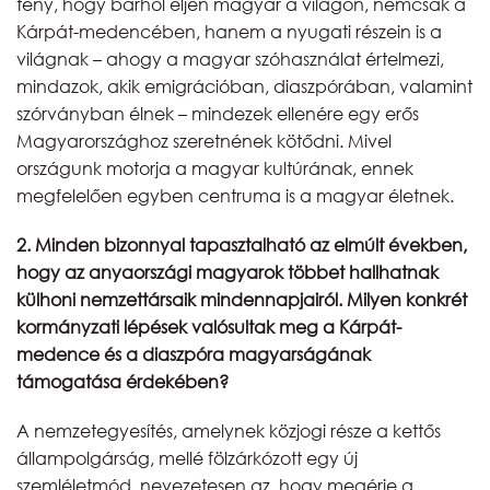
tény, hogy bárhol éljen magyar a világon, nemcsak a
Kárpát-medencében, hanem a nyugati részein is a
világnak – ahogy a magyar szóhasználat értelmezi,
mindazok, akik emigrációban, diaszpórában, valamint
szórványban élnek – mindezek ellenére egy erős
Magyarországhoz szeretnének kötődni. Mivel
országunk motorja a magyar kultúrának, ennek
megfelelően egyben centruma is a magyar életnek.
2. Minden bizonnyal tapasztalható az elmúlt években,
hogy az anyaországi magyarok többet hallhatnak
külhoni nemzettársaik mindennapjairól. Milyen konkrét
kormányzati lépések valósultak meg a Kárpát-
medence és a diaszpóra magyarságának
támogatása érdekében?
A nemzetegyesítés, amelynek közjogi része a kettős
állampolgárság, mellé fölzárkózott egy új
szemléletmód, nevezetesen az, hogy megérje a