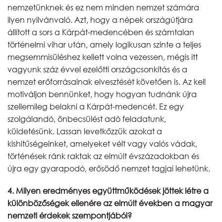
nemzetünknek és ez nem minden nemzet számára
ilyen nyilvánvaló. Azt, hogy a népek országútjára
állított a sors a Kárpát-medencében és számtalan
történelmi vihar után, amely logikusan szinte a teljes
megsemmisüléshez kellett volna vezessen, mégis itt
vagyunk száz évvel ezelőtti országcsonkítás és a
nemzet erőforrásainak elvesztését követően is. Az kell
motiváljon bennünket, hogy hogyan tudnánk újra
szellemileg belakni a Kárpát-medencét. Ez egy
szolgálandó, önbecsülést adó feladatunk,
küldetésünk. Lassan levetkőzzük azokat a
kishitűségeinket, amelyeket vélt vagy valós vádak,
történések ránk raktak az elmúlt évszázadokban és
újra egy gyarapodó, erősödő nemzet tagjai lehetünk.
4. Milyen eredményes együttműködések jöttek létre a
különbözőségek ellenére az elmúlt években a magyar
nemzeti érdekek szempontjából?