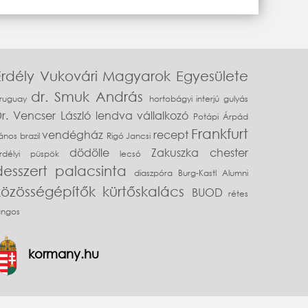
Erdély
Vukovári Magyarok Egyesülete
dr. Smuk András
ruguay
hortobágyi
interjú
gulyás
r. Vencser László
lendva
vállalkozó
Potápi Árpád
Frankfurt
vendégház
recept
ános
brazil
Rigó Jancsi
dödölle
Zakuszka
chester
rdélyi püspök
lecsó
desszert
palacsinta
diaszpóra
Burg-Kastl Alumni
közösségépítők
kürtőskalács
BUOD
rétes
ángos
kormany.hu