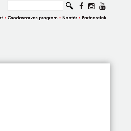
Keresés...
at
Csodaszarvas program
Naptár
Partnereink