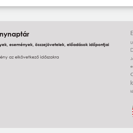
nynaptár
U
ek, események, összejövetelek, előadások időpontjai
D
ény az elkövetkező időszakra
J
e
l