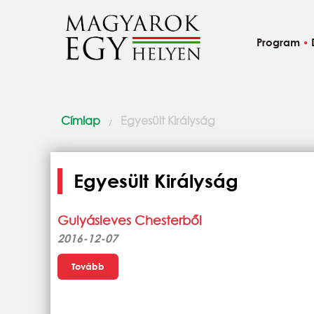
Ugrás a tartalomra
Program
Jelenlegi hely
Címlap
Egyesült Királyság
Egyesült Királyság
Gulyásleves Chesterből
2016-12-07
Tovább