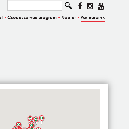
Keresés...
at
Csodaszarvas program
Naptár
Partnereink