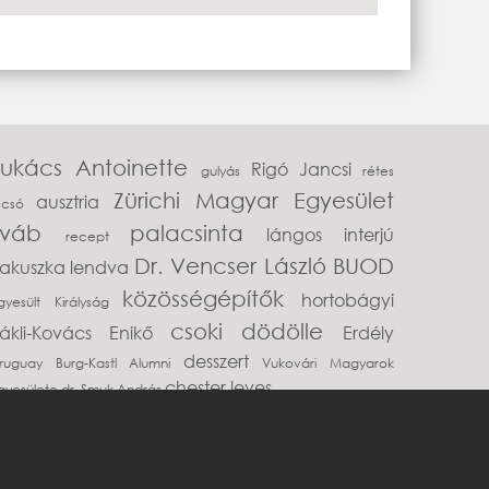
Lukács Antoinette
Rigó Jancsi
gulyás
rétes
Zürichi Magyar Egyesület
ausztria
ecsó
sváb
palacsinta
lángos
interjú
recept
Dr. Vencser László
BUOD
Zakuszka
lendva
közösségépítők
hortobágyi
gyesült Királyság
csoki
dödölle
Jákli-Kovács Enikő
Erdély
desszert
ruguay
Burg-Kastl Alumni
Vukovári Magyarok
chester
leves
gyesülete
dr. Smuk András
kormany.hu