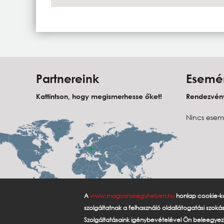
Partnereink
Esemé
Kattintson, hogy megismerhesse őket!
Rendezvény
Nincs esem
A
www.magyarokegyhelyen.hu
honlap cookie-kat
szolgáltatnak a felhasználó oldallátogatási szok
Szolgáltatásaink igénybevételével Ön beleegyez