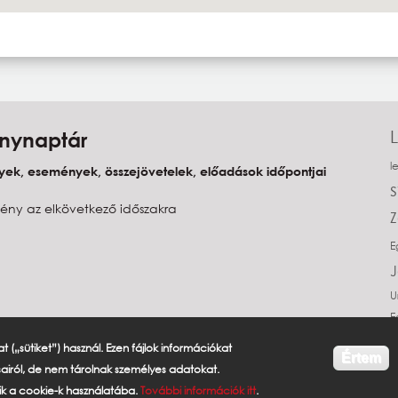
nynaptár
l
ek, események, összejövetelek, előadások időpontjai
ény az elkövetkező időszakra
E
U
E
 („sütiket”) használ. Ezen fájlok információkat
Értem
ásairól, de nem tárolnak személyes adatokat.
ik a cookie-k használatába.
További információk itt
.