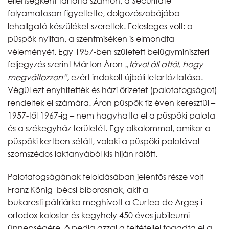
ellenségként tartotta számon, a Securitate
folyamatosan figyeltette, dolgozószobájába
lehallgató-készüléket szereltek. Felesleges volt: a
püspök nyíltan, a szentmiséken is elmondta
véleményét. Egy 1957-ben született belügyminiszteri
feljegyzés szerint Márton Áron
„távol áll attól, hogy
megváltozzon”,
ezért indokolt újbóli letartóztatása.
Végül ezt enyhítették és házi őrizetet (palotafogságot)
rendeltek el számára. Áron püspök tíz éven keresztül –
1957-től 1967-ig – nem hagyhatta el a püspöki palota
és a székegyház területét. Egy alkalommal, amikor a
püspöki kertben sétált, valaki a püspöki palotával
szomszédos laktanyából kis híján rálőtt.
Palotafogságának feloldásában jelentős része volt
Franz König bécsi bíborosnak, akit a
bukaresti pátriárka meghívott a Curtea de Argeș-i
ortodox kolostor és kegyhely 450 éves jubileumi
ünnepségére, ő pedig azzal a feltétellel fogadta el a