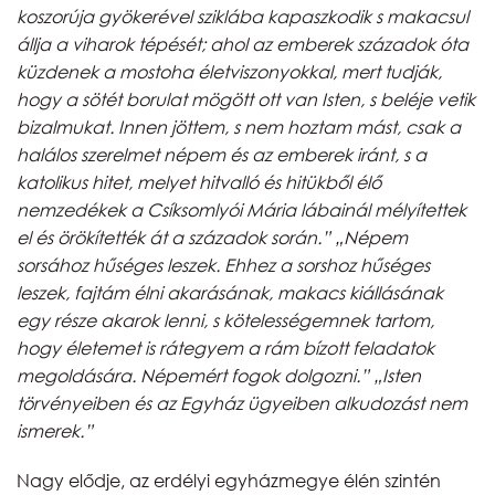
koszorúja gyökerével sziklába kapaszkodik s makacsul
állja a viharok tépését; ahol az emberek századok óta
küzdenek a mostoha életviszonyokkal, mert tudják,
hogy a sötét borulat mögött ott van Isten, s beléje vetik
bizalmukat. Innen jöttem, s nem hoztam mást, csak a
halálos szerelmet népem és az emberek iránt, s a
katolikus hitet, melyet hitvalló és hitükből élő
nemzedékek a Csíksomlyói Mária lábainál mélyítettek
el és örökítették át a századok során.”
„Népem
sorsához hűséges leszek. Ehhez a sorshoz hűséges
leszek, fajtám élni akarásának, makacs kiállásának
egy része akarok lenni, s kötelességemnek tartom,
hogy életemet is rátegyem a rám bízott feladatok
megoldására. Népemért fogok dolgozni.” „Isten
törvényeiben és az Egyház ügyeiben alkudozást nem
ismerek.”
Nagy elődje, az erdélyi egyházmegye élén szintén