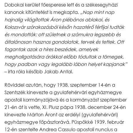
Dobokai kerület főesperese lett és a székesegyházi
kanonok kitüntetést is megkapta.
„Nap mint nap
hajnalig világítottak Áron plébános ablakai, és
Kolozsvár szórakozásból későn hazatérő férfijai tudták
és mondották: ott születnek a számukra legszebb és
általánosan hasznos gondolatok, tervek és tettek. Ott
fogantak azok a híres beszédek, amelyek
meghallgatására órákkal előbb tódultak a tömegek,
hogy padban vagy legalább lábon helyet kapjanak”
– írta róla később Jakab Antal.
Röviddel azután, hogy 1938. szeptember 14-én a
Szentszék kinevezte a gyulafehérvári egyházmegye
apostoli kormányzójává és a kormányzást szeptember
21-én át is vette, XI. Piusz pápa 1938. december 24-én
kinevezte Márton Áront az erdélyi (gyulafehérvári)
egyházmegye főpásztorává. Püspökké 1939. február
12-én szentelte Andrea Cassulo apostoli nuncius a