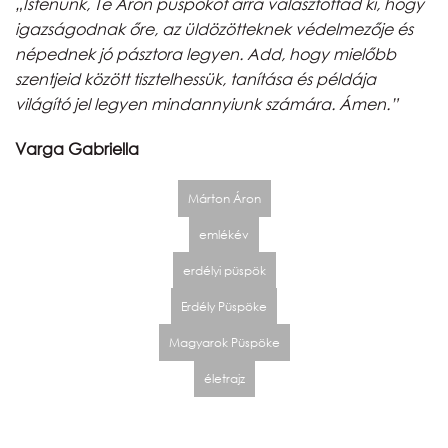
„Istenünk, Te Áron püspököt arra választottad ki, hogy
igazságodnak őre, az üldözötteknek védelmezője és
népednek jó pásztora legyen. Add, hogy mielőbb
szentjeid között tisztelhessük, tanítása és példája
világító jel legyen mindannyiunk számára. Ámen.”
Varga Gabriella
Márton Áron
emlékév
erdélyi püspök
Erdély Püspöke
Magyarok Püspöke
életrajz