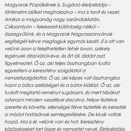
Magyarok Püspökének is. Sugárzó életpéldája –
történelmi időket meghaladva – ma is tanít és vezet.
Amikor a magyarság nagy zarándoklatán,
Csíksomlyón – felekezeti különbség nélkül –
összegyűlünk, és a Magyarok Nagyasszonyának
segítségét kérve megfogjuk egymás kezét, ő is ott van
velünk azon a felejthetetlen fehér lovon, székely
legények által körülvéve, és őrt áll, áldást oszt,
figyelmeztet. Ő az, aki teljes összhangban tudta
egyesíteni a keresztény szolgálatot a
nemzetszolgálattal. Ő az, aki képes volt összhangba
hozni a bölcs szelídséget és a bátor kiállást. Ő az, aki
tudott megtartó reményt sugározni, és mert hibákat
ostorozni minden veszéllyel dacolva. Népe tisztelve
szerette és követte, ellenségei félve tisztelték és keresték
a módot hatásának semlegesítésére. De kicsik voltak
hozzá. Ma is él, velünk van és hat. Keresztény
közösségeket tart össze és nemzetet nevel. Életpéldája,