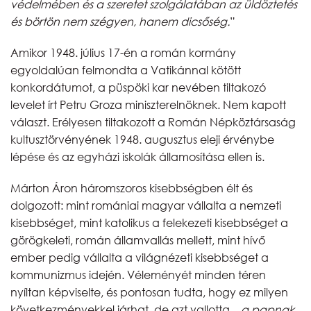
védelmében és a szeretet szolgálatában az üldöztetés
és börtön nem szégyen, hanem dicsőség.
”
Amikor 1948. július 17-én a román kormány
egyoldalúan felmondta a Vatikánnal kötött
konkordátumot, a püspöki kar nevében tiltakozó
levelet írt Petru Groza miniszterelnöknek. Nem kapott
választ. Erélyesen tiltakozott a Román Népköztársaság
kultusztörvényének 1948. augusztus eleji érvénybe
lépése és az egyházi iskolák államosítása ellen is.
Márton Áron háromszoros kisebbségben élt és
dolgozott: mint romániai magyar vállalta a nemzeti
kisebbséget, mint katolikus a felekezeti kisebbséget a
görögkeleti, román államvallás mellett, mint hívő
ember pedig vállalta a világnézeti kisebbséget a
kommunizmus idején. Véleményét minden téren
nyíltan képviselte, és pontosan tudta, hogy ez milyen
következményekkel járhat, de azt vallotta,
„a
papnak