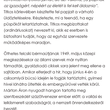
az igazságért, népéért az életét is fel kell áldoznia”.
Titkos körlevélben készítette fel papjait a várható
üldöztetésekre. Részletezte, mi a teendő, ha egy
püspököt letartóztatnak. Titkos megbízottakat
(ordináriusokat) nevezett ki, akik ez esetben is
biztosítani tudják, hogy az egyház szervezete
működőképes maradjon.
Öthetes felcsíki bérmaútjának 1949. május közepi
megkezdésekor az állami szervek már nyíltan
támadták, gyalázkodó cikkek sora jelent meg ellene a
sajtóban. Amikor elterjedt a hír, hogy június 4-én a
csíksomlyói búcsú idején le fogják tartóztatni, gyimesi
hívei lóhátra ültették és embergyűrűvel vették körül.
Márton Áron nyugodt hangon tartotta meg
szentbeszédét százötvenezer ember előtt: a vallási és
lelkiismereti szabadságról, a nemzeti önrendelkezésről
beszélt.