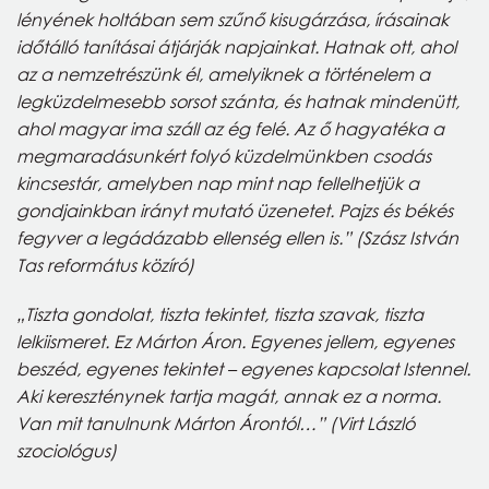
lényének holtában sem szűnő kisugárzása, írásainak
időtálló tanításai átjárják napjainkat. Hatnak ott, ahol
az a nemzetrészünk él, amelyiknek a történelem a
legküzdelmesebb sorsot szánta, és hatnak mindenütt,
ahol magyar ima száll az ég felé. Az ő hagyatéka a
megmaradásunkért folyó küzdelmünkben csodás
kincsestár, amelyben nap mint nap fellelhetjük a
gondjainkban irányt mutató üzenetet. Pajzs és békés
fegyver a legádázabb ellenség ellen is.” (Szász István
Tas református közíró)
„Tiszta gondolat, tiszta tekintet, tiszta szavak, tiszta
lelkiismeret. Ez Márton Áron. Egyenes jellem, egyenes
beszéd, egyenes tekintet – egyenes kapcsolat Istennel.
Aki kereszténynek tartja magát, annak ez a norma.
Van mit tanulnunk Márton Árontól…” (Virt László
szociológus)