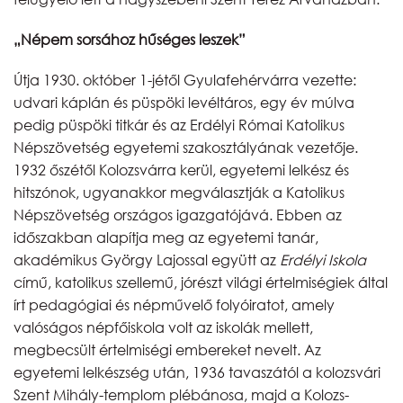
„Népem sorsához hűséges leszek”
Útja 1930. október 1-jétől Gyulafehérvárra vezette:
udvari káplán és püspöki levéltáros, egy év múlva
pedig püspöki titkár és az Erdélyi Római Katolikus
Népszövetség egyetemi szakosztályának vezetője.
1932 őszétől Kolozsvárra kerül, egyetemi lelkész és
hitszónok, ugyanakkor megválasztják a Katolikus
Népszövetség országos igazgatójává. Ebben az
időszakban alapítja meg az egyetemi tanár,
akadémikus György Lajossal együtt az
Erdélyi Iskola
című, katolikus szellemű, jórészt világi értelmiségiek által
írt pedagógiai és népművelő folyóiratot, amely
valóságos népfőiskola volt az iskolák mellett,
megbecsült értelmiségi embereket nevelt. Az
egyetemi lelkészség után, 1936 tavaszától a kolozsvári
Szent Mihály-templom plébánosa, majd a Kolozs-