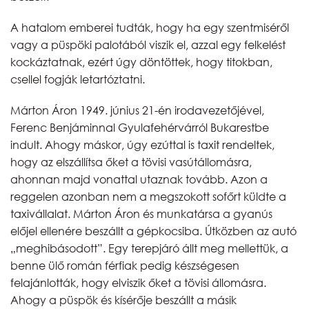
A hatalom emberei tudták, hogy ha egy szentmiséről
vagy a püspöki palotából viszik el, azzal egy felkelést
kockáztatnak, ezért úgy döntöttek, hogy titokban,
csellel fogják letartóztatni.
Márton Áron 1949. június 21-én irodavezetőjével,
Ferenc Benjáminnal Gyulafehérvárról Bukarestbe
indult. Ahogy máskor, úgy ezúttal is taxit rendeltek,
hogy az elszállítsa őket a tövisi vasútállomásra,
ahonnan majd vonattal utaznak tovább. Azon a
reggelen azonban nem a megszokott sofőrt küldte a
taxivállalat. Márton Áron és munkatársa a gyanús
előjel ellenére beszállt a gépkocsiba. Útközben az autó
„meghibásodott”. Egy terepjáró állt meg mellettük, a
benne ülő román férfiak pedig készségesen
felajánlották, hogy elviszik őket a tövisi állomásra.
Ahogy a püspök és kísérője beszállt a másik