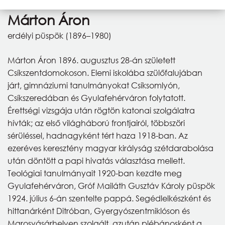
Márton Áron
erdélyi püspök (1896–1980)
Márton Áron 1896. augusztus 28-án született
Csíkszentdomokoson. Elemi iskolába szülőfalujában
járt, gimnáziumi tanulmányokat Csíksomlyón,
Csíkszeredában és Gyulafehérváron folytatott.
Érettségi vizsgája után rögtön katonai szolgálatra
hívták; az első világháború frontjairól, többszöri
sérüléssel, hadnagyként tért haza 1918-ban. Az
ezeréves keresztény magyar királyság szétdarabolása
után döntött a papi hivatás választása mellett.
Teológiai tanulmányait 1920-ban kezdte meg
Gyulafehérváron, Gróf Mailáth Gusztáv Károly püspök
1924. július 6-án szentelte pappá. Segédlelkészként és
hittanárként Ditróban, Gyergyószentmiklóson és
Marosvásárhelyen szolgált, azután plébánosként a