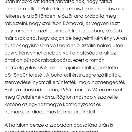
után imaórákat tartott rabtársainak, hogy tartsa
bennük a lelket. Petru Groza miniszterelnök többször is
felkereste a börtönben, először arra próbálta meg
rábeszélni, hogy szakítson Rómával, és vegyen részt
egy román nemzeti egyház létrehozásában, később
már csak arra, hogy adjon be kegyelmi kérvényt. Áron
püspök egyikre sem volt hajlandó. Sztálin halála után
egyre kényelmetlenebbé vált a hatóságoknak az
ártatlan püspök raboskodása, ezért a román
nemzetgyűlés 1955. első napjaiban felfüggesztette
börtönbüntetését. A bukaresti érsekségre szállították,
szenvedései nyomait eltűntették, majd hazaengedték.
Hatévi raboskodás után, 1955. március 24-én érkezett
meg Gyulafehérvárra. Rögtön másnap visszavette
kezébe az egyházmegye kormányzását és
hamarosan diadalmas bérmaútra indult.
A hatalom persze a szabadon bocsátása után is