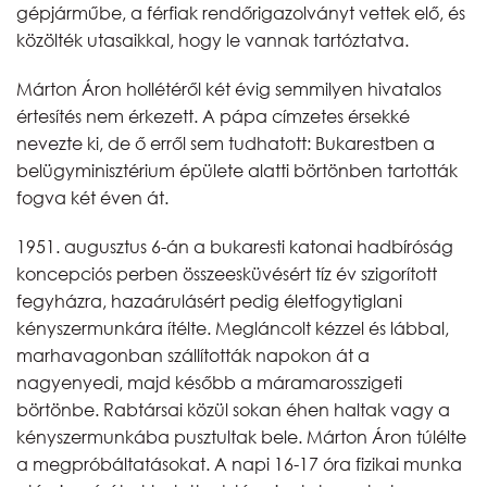
gépjárműbe, a férfiak rendőrigazolványt vettek elő, és
közölték utasaikkal, hogy le vannak tartóztatva.
Márton Áron hollétéről két évig semmilyen hivatalos
értesítés nem érkezett. A pápa címzetes érsekké
nevezte ki, de ő erről sem tudhatott: Bukarestben a
belügyminisztérium épülete alatti börtönben tartották
fogva két éven át.
1951. augusztus 6-án a bukaresti katonai hadbíróság
koncepciós perben összeesküvésért tíz év szigorított
fegyházra, hazaárulásért pedig életfogytiglani
kényszermunkára ítélte. Megláncolt kézzel és lábbal,
marhavagonban szállították napokon át a
nagyenyedi, majd később a máramarosszigeti
börtönbe. Rabtársai közül sokan éhen haltak vagy a
kényszermunkába pusztultak bele. Márton Áron túlélte
a megpróbáltatásokat. A napi 16-17 óra fizikai munka