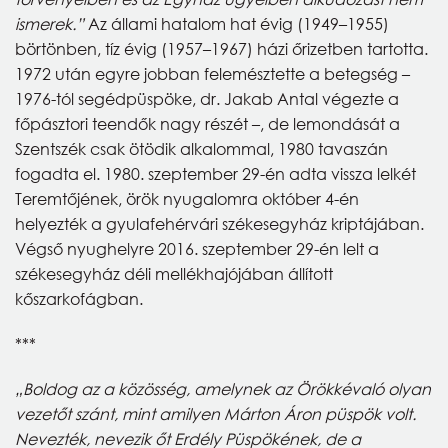
ismerek.”
Az állami hatalom hat évig (1949–1955)
börtönben, tíz évig (1957–1967) házi őrizetben tartotta.
1972 után egyre jobban felemésztette a betegség –
1976-tól segédpüspöke, dr. Jakab Antal végezte a
főpásztori teendők nagy részét –, de lemondását a
Szentszék csak ötödik alkalommal, 1980 tavaszán
fogadta el. 1980. szeptember 29-én adta vissza lelkét
Teremtőjének, örök nyugalomra október 4-én
helyezték a gyulafehérvári székesegyház kriptájában.
Végső nyughelyre 2016. szeptember 29-én lelt a
székesegyház déli mellékhajójában állított
kőszarkofágban.
***
„Boldog az a közösség, amelynek az Örökkévaló olyan
vezetőt szánt, mint amilyen Márton Áron püspök volt.
Nevezték, nevezik őt Erdély Püspökének, de a