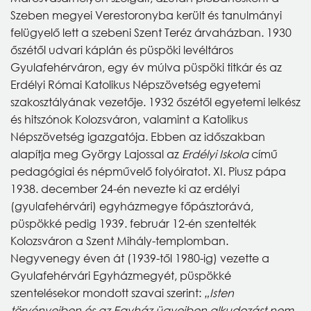
Szeben megyei Verestoronyba került és tanulmányi
felügyelő lett a szebeni Szent Teréz árvaházban. 1930
őszétől udvari káplán és püspöki levéltáros
Gyulafehérváron, egy év múlva püspöki titkár és az
Erdélyi Római Katolikus Népszövetség egyetemi
szakosztályának vezetője. 1932 őszétől egyetemi lelkész
és hitszónok Kolozsváron, valamint a Katolikus
Népszövetség igazgatója. Ebben az időszakban
alapítja meg György Lajossal az
Erdélyi Iskola
című
pedagógiai és népművelő folyóiratot. XI. Piusz pápa
1938. december 24-én nevezte ki az erdélyi
(gyulafehérvári) egyházmegye főpásztorává,
püspökké pedig 1939. február 12-én szentelték
Kolozsváron a Szent Mihály-templomban.
Negyvenegy éven át (1939-től 1980-ig) vezette a
Gyulafehérvári Egyházmegyét, püspökké
szentelésekor mondott szavai szerint:
„Isten
törvényeiben és az Egyház ügyeiben alkudozást nem