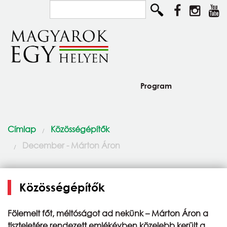
Ugrás a tartalomra
Keresés...
Program
Diaszpóra és Szórvány
Jelenlegi hely
Címlap
Közösségépítők
Így élünk
December - Márton Áron
Közösségépítők
Pályázat
Közösségépítők
Csodaszarvas program
Fölemelt főt, méltóságot ad nekünk – Márton Áron a
tiszteletére rendezett emlékévben közelebb került a