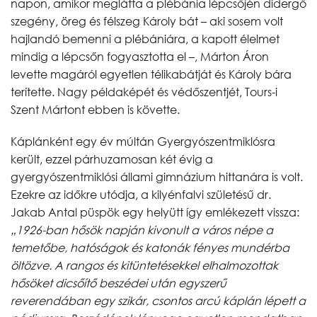
napon, amikor meglátta a plébánia lépcsőjén didergő
szegény, öreg és félszeg Károly bát – aki sosem volt
hajlandó bemenni a plébániára, a kapott élelmet
mindig a lépcsőn fogyasztotta el –, Márton Áron
levette magáról egyetlen télikabátját és Károly bára
terítette. Nagy példaképét és védőszentjét, Tours-i
Szent Mártont ebben is követte.
Káplánként egy év múltán Gyergyószentmiklósra
került, ezzel párhuzamosan két évig a
gyergyószentmiklósi állami gimnázium hittanára is volt.
Ezekre az időkre utódja, a kilyénfalvi születésű dr.
Jakab Antal püspök egy helyütt így emlékezett vissza:
„1926-ban hősök napján kivonult a város népe a
temetőbe, hatóságok és katonák fényes mundérba
öltözve. A rangos és kitüntetésekkel elhalmozottak
hősöket dicsőítő beszédei után egyszerű
reverendában egy szikár, csontos arcú káplán lépett a