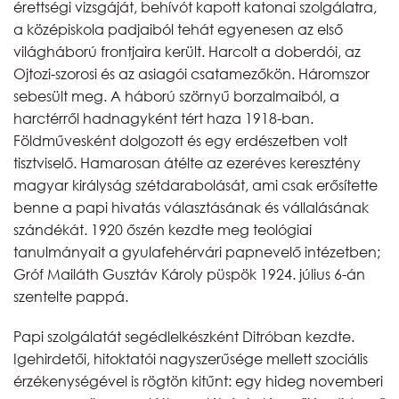
érettségi vizsgáját, behívót kapott katonai szolgálatra,
a középiskola padjaiból tehát egyenesen az első
világháború frontjaira került. Harcolt a doberdói, az
Ojtozi-szorosi és az asiagói csatamezőkön. Háromszor
sebesült meg. A háború szörnyű borzalmaiból, a
harctérről hadnagyként tért haza 1918-ban.
Földművesként dolgozott és egy erdészetben volt
tisztviselő. Hamarosan átélte az ezeréves keresztény
magyar királyság szétdarabolását, ami csak erősítette
benne a papi hivatás választásának és vállalásának
szándékát. 1920 őszén kezdte meg teológiai
tanulmányait a gyulafehérvári papnevelő intézetben;
Gróf Mailáth Gusztáv Károly püspök 1924. július 6-án
szentelte pappá.
Papi szolgálatát segédlelkészként Ditróban kezdte.
Igehirdetői, hitoktatói nagyszerűsége mellett szociális
érzékenységével is rögtön kitűnt: egy hideg novemberi