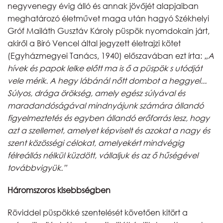
negyvenegy évig álló és annak jövőjét alapjaiban
meghatározó életművet maga után hagyó Székhelyi
Gróf Mailáth Gusztáv Károly püspök nyomdokain járt,
akiről a Bíró Vencel által jegyzett életrajzi kötet
(Egyházmegyei Tanács, 1940) előszavában ezt írta:
„A
hívek és papok lelke előtt ma is ő a püspök s utódját
vele mérik. A hegy lábánál nőtt dombot a heggyel...
Súlyos, drága örökség, amely egész súlyával és
maradandóságával mindnyájunk számára állandó
figyelmeztetés és egyben állandó erőforrás lesz, hogy
azt a szellemet, amelyet képviselt és azokat a nagy és
szent közösségi célokat, amelyekért mindvégig
félreállás nélkül küzdött, vállaljuk és az ő hűségével
továbbvigyük.”
Háromszoros kisebbségben
Röviddel püspökké szentelését követően kitört a