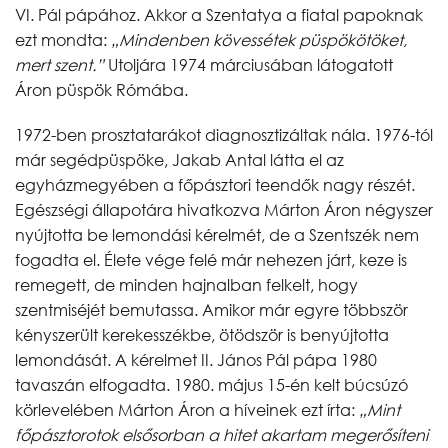
VI. Pál pápához. Akkor a Szentatya a fiatal papoknak
ezt mondta:
„Mindenben kövessétek püspökötöket,
mert szent.”
Utoljára 1974 márciusában látogatott
Áron püspök Rómába.
1972-ben prosztatarákot diagnosztizáltak nála. 1976-tól
már segédpüspöke, Jakab Antal látta el az
egyházmegyében a főpásztori teendők nagy részét.
Egészségi állapotára hivatkozva Márton Áron négyszer
nyújtotta be lemondási kérelmét, de a Szentszék nem
fogadta el. Élete vége felé már nehezen járt, keze is
remegett, de minden hajnalban felkelt, hogy
szentmiséjét bemutassa. Amikor már egyre többször
kényszerült kerekesszékbe, ötödször is benyújtotta
lemondását. A kérelmet II. János Pál pápa 1980
tavaszán elfogadta. 1980. május 15-én kelt búcsúzó
körlevelében Márton Áron a híveinek ezt írta:
„M
int
főpásztorotok elsősorban a hitet akartam megerősíteni