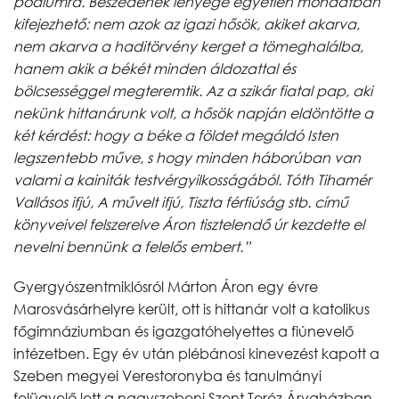
pódiumra. Beszédének lényege egyetlen mondatban
kifejezhető: nem azok az igazi hősök, akiket akarva,
nem akarva a haditörvény kerget a tömeghalálba,
hanem akik a békét minden áldozattal és
bölcsességgel megteremtik. Az a szikár fiatal pap, aki
nekünk hittanárunk volt, a hősök napján eldöntötte a
két kérdést: hogy a béke a földet megáldó Isten
legszentebb műve, s hogy minden háborúban van
valami a kainiták testvérgyilkosságából. Tóth Tihamér
Vallásos ifjú, A művelt ifjú, Tiszta férfiúság stb. című
könyveivel felszerelve Áron tisztelendő úr kezdette el
nevelni bennünk a felelős embert.”
Gyergyószentmiklósról Márton Áron egy évre
Marosvásárhelyre került, ott is hittanár volt a katolikus
főgimnáziumban és igazgatóhelyettes a fiúnevelő
intézetben. Egy év után plébánosi kinevezést kapott a
Szeben megyei Verestoronyba és tanulmányi
felügyelő lett a nagyszebeni Szent Teréz Árvaházban.