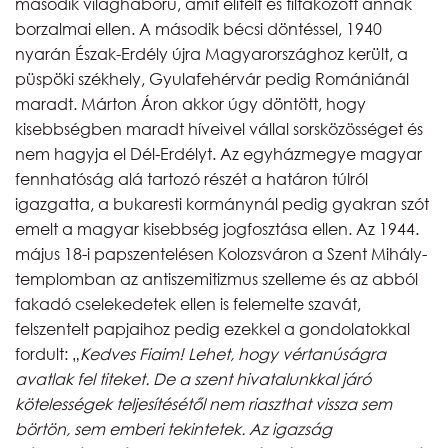
második világháború, amit elítélt és tiltakozott annak
borzalmai ellen. A második bécsi döntéssel, 1940
nyarán Észak-Erdély újra Magyarországhoz került, a
püspöki székhely, Gyulafehérvár pedig Romániánál
maradt. Márton Áron akkor úgy döntött, hogy
kisebbségben maradt híveivel vállal sorsközösséget és
nem hagyja el Dél-Erdélyt. Az egyházmegye magyar
fennhatóság alá tartozó részét a határon túlról
igazgatta, a bukaresti kormánynál pedig gyakran szót
emelt a magyar kisebbség jogfosztása ellen. Az 1944.
május 18-i papszentelésen Kolozsváron a Szent Mihály-
templomban az antiszemitizmus szelleme és az abból
fakadó cselekedetek ellen is felemelte szavát,
felszentelt papjaihoz pedig ezekkel a gondolatokkal
fordult: „
Kedves Fiaim! Lehet, hogy vértanúságra
avatlak fel titeket. De a szent hivatalunkkal járó
kötelességek teljesítésétől nem riaszthat vissza sem
börtön, sem emberi tekintetek. Az igazság