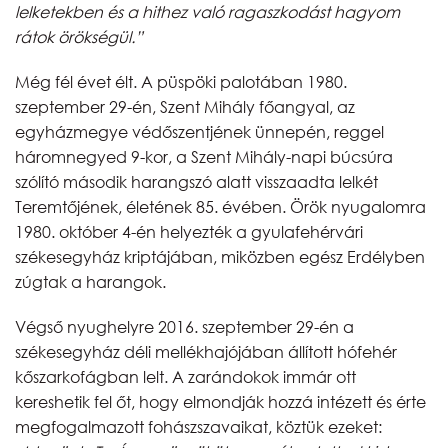
lelketekben és a hithez való ragaszkodást hagyom
rátok örökségül.
”
Még fél évet élt. A püspöki palotában 1980.
szeptember 29-én, Szent Mihály főangyal, az
egyházmegye védőszentjének ünnepén, reggel
háromnegyed 9-kor, a Szent Mihály-napi búcsúra
szólító második harangszó alatt visszaadta lelkét
Teremtőjének, életének 85. évében. Örök nyugalomra
1980. október 4-én helyezték a gyulafehérvári
székesegyház kriptájában, miközben egész Erdélyben
zúgtak a harangok.
Végső nyughelyre 2016. szeptember 29-én a
székesegyház déli mellékhajójában állított hófehér
kőszarkofágban lelt. A zarándokok immár ott
kereshetik fel őt, hogy elmondják hozzá intézett és érte
megfogalmazott fohászszavaikat, köztük ezeket: