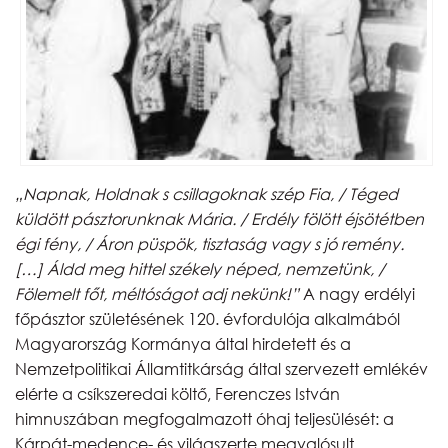
„Napnak, Holdnak s csillagoknak szép Fia, / Téged
küldött pásztorunknak Mária. / Erdély fölött éjsötétben
égi fény, / Áron püspök, tisztaság vagy s jó remény.
[…] Áldd meg hittel székely néped, nemzetünk, /
Fölemelt főt, méltóságot adj nekünk!”
A nagy erdélyi
főpásztor születésének 120. évfordulója alkalmából
Magyarország Kormánya által hirdetett és a
Nemzetpolitikai Államtitkárság által szervezett emlékév
elérte a csíkszeredai költő, Ferenczes István
himnuszában megfogalmazott óhaj teljesülését: a
Kárpát-medence- és világszerte megvalósult