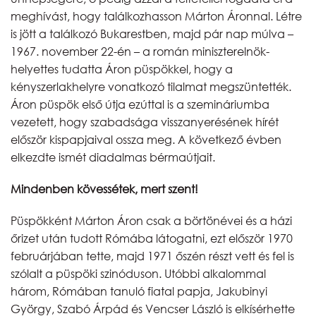
meghívást, hogy találkozhasson Márton Áronnal. Létre
is jött a találkozó Bukarestben, majd pár nap múlva –
1967. november 22-én – a román miniszterelnök-
helyettes tudatta Áron püspökkel, hogy a
kényszerlakhelyre vonatkozó tilalmat megszüntették.
Áron püspök első útja ezúttal is a szemináriumba
vezetett, hogy szabadsága visszanyerésének hírét
először kispapjaival ossza meg. A következő évben
elkezdte ismét diadalmas bérmaútjait.
Mindenben kövessétek, mert szent!
Püspökként Márton Áron csak a börtönévei és a házi
őrizet után tudott Rómába látogatni, ezt először 1970
februárjában tette, majd 1971 őszén részt vett és fel is
szólalt a püspöki szinóduson. Utóbbi alkalommal
három, Rómában tanuló fiatal papja, Jakubinyi
György, Szabó Árpád és Vencser László is elkísérhette