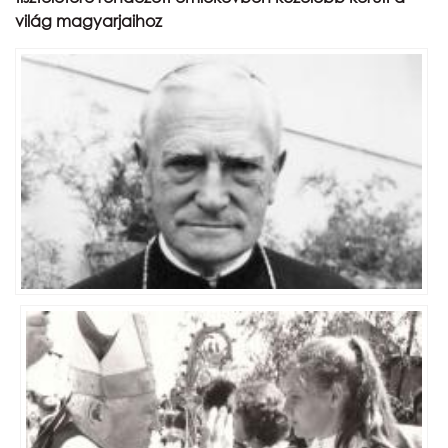
Naptár
világ magyarjaihoz
Partnereink