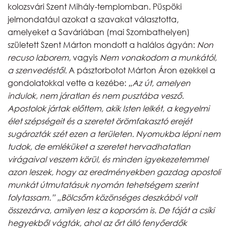
kolozsvári Szent Mihály-templomban. Püspöki
jelmondatául azokat a szavakat választotta,
amelyeket a Saváriában (mai Szombathelyen)
született Szent Márton mondott a halálos ágyán:
Non
recuso laborem,
vagyis
Nem vonakodom a munkától,
a szenvedéstől.
A pásztorbotot Márton Áron ezekkel a
gondolatokkal vette a kezébe:
„Az út, amelyen
indulok, nem járatlan és nem pusztába vesző.
Apostolok jártak előttem, akik Isten lelkét, a kegyelmi
élet szépségeit és a szeretet örömfakasztó erejét
sugározták szét ezen a területen.
Nyomukba lépni nem
tudok, de emléküket a szeretet hervadhatatlan
virágaival veszem körül, és minden igyekezetemmel
azon leszek, hogy az eredményekben gazdag apostoli
munkát útmutatásuk nyomán tehetségem szerint
folytassam.”
„Bölcsőm közönséges deszkából volt
összezárva, amilyen lesz a koporsóm is. De fáját a csíki
hegyekből vágták, ahol az őrt álló fenyőerdők