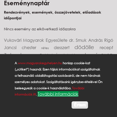
Eseménynaptár
Rendezvények, események, összejövetelek, előadások
időpontjai
Nincs esemény az elkövetkező időszakra
Vukovári Magyarok Egyesülete
dr. Smuk András
Rigó
dödölle
Jancsi
chester
desszert
recept
rétes
Zakuszka
lecsó
Potápi Árpád János
BUOD
leves
palacsinta
csoki
Zürichi Magyar Egyesület
A
www.magyarokegyhelyen.hu
honlap cookie-kat
(„sütiket”) használ. Ezen fájlok információkat szolgáltatnak
Frankfurt
Uruguay
diaszpóra
Dr. Vencser László
a felhasználó oldallátogatási szokásairól, de nem tárolnak
Egyesült Királyság
vendégház
interjú
személyes adatokat. Szolgáltatásaink igénybevételével Ön
közösségépítők
lendva
Burg-Kastl Alumni
hortobágyi
gulyás
lángos
beleegyezik a cookie-k használatába.
További
Erdély
További információk
információk itt
.
Értem
kormany.hu