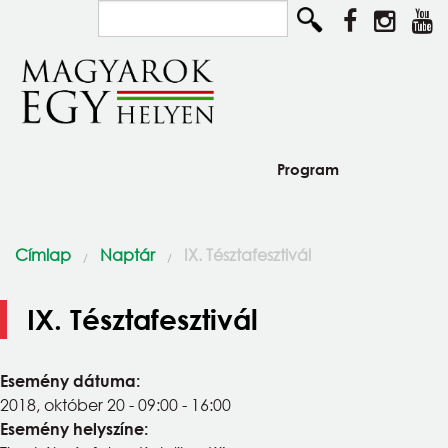
Ugrás a tartalomra
Keresés...
Program
Diaszpóra és Szórvány
Jelenlegi hely
Címlap
Naptár
IX. Tésztafesztivál
Így élünk
IX. Tésztafesztivál
Közösségépítők
Pályázat
Esemény dátuma:
2018, október 20 -
09:00
-
16:00
Csodaszarvas program
Esemény helyszíne: