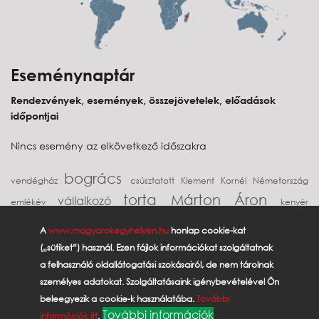
Eseménynaptár
Rendezvények, események, összejövetelek, előadások
időpontjai
Nincs esemény az elkövetkező időszakra
bogrács
vendégház
csúsztatott
Klement Kornél
Németország
torta
Márton Áron
vállalkozó
emlékév
kenyér
Délvidék
kürtőskalács
túrós
borászat
brazil
diaszpóra
Erdély
A
www.magyarokegyhelyen.hu
honlap cookie-kat
recept
Potápi
Püspöke
majorannás marhahús
lecsó
(„sütiket”) használ. Ezen fájlok információkat szolgáltatnak
Árpád János
Cuk Éva
bor
erdélyi püspök
a felhasználó oldallátogatási szokásairól, de nem tárolnak
személyes adatokat. Szolgáltatásaink igénybevételével Ön
Uruguay
közösségépítők
Erdély
palacsinta
interjú
beleegyezik a cookie-k használatába.
További
desszert
További információk
információk itt
.