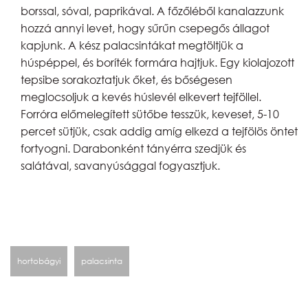
borssal, sóval, paprikával. A főzőléből kanalazzunk
hozzá annyi levet, hogy sűrűn csepegős állagot
kapjunk. A kész palacsintákat megtöltjük a
húspéppel, és boríték formára hajtjuk. Egy kiolajozott
tepsibe sorakoztatjuk őket, és bőségesen
meglocsoljuk a kevés húslevél elkevert tejföllel.
Forróra előmelegített sütőbe tesszük, keveset, 5-10
percet sütjük, csak addig amíg elkezd a tejfölös öntet
fortyogni. Darabonként tányérra szedjük és
salátával, savanyúsággal fogyasztjuk.
hortobágyi
palacsinta