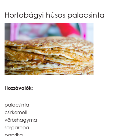
Naptár
Hortobágyi húsos palacsinta
Partnereink
Hozzávalók:
palacsinta
csirkemell
vöröshagyma
sárgarépa
paprika