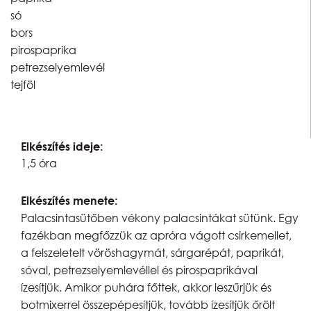
só
bors
pirospaprika
petrezselyemlevél
tejföl
Elkészítés ideje:
1,5 óra
Elkészítés menete:
Palacsintasütőben vékony palacsintákat sütünk. Egy
fazékban megfőzzük az apróra vágott csirkemellet,
a felszeletelt vöröshagymát, sárgarépát, paprikát,
sóval, petrezselyemlevéllel és pirospaprikával
ízesítjük. Amikor puhára főttek, akkor leszűrjük és
botmixerrel összepépesítjük, tovább ízesítjük őrölt