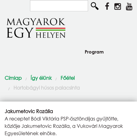
Ugrás a tartalomra
Keresés...
Program
Diaszpóra és Szórvány
Jelenlegi hely
Címlap
Így élünk
Főétel
Így élünk
Hortobágyi húsos palacsinta
Közösségépítők
Pályázat
Jakumetovic Rozália
A receptet Bódi Viktória PSP-ösztöndíjas gyűjtötte,
Csodaszarvas program
közlője Jakumetovic Rozália, a Vukovári Magyarok
Egyesületének elnöke.